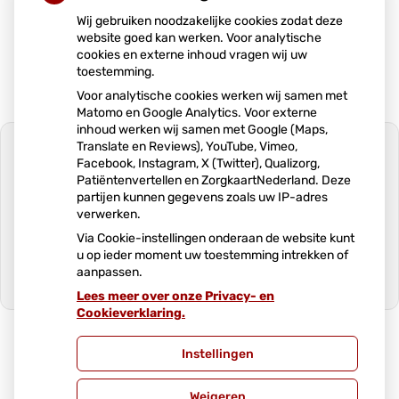
uw bestelde medicatie uitsluitend afhalen tussen
Wij gebruiken noodzakelijke cookies zodat deze
website goed kan werken. Voor analytische
11:00 – 12:00 uur
.
cookies en externe inhoud vragen wij uw
toestemming.
Voor analytische cookies werken wij samen met
Matomo en Google Analytics. Voor externe
inhoud werken wij samen met Google (Maps,
Translate en Reviews), YouTube, Vimeo,
Facebook, Instagram, X (Twitter), Qualizorg,
Patiëntenvertellen en ZorgkaartNederland. Deze
partijen kunnen gegevens zoals uw IP-adres
U heeft geen toestemming gegeven
verwerken.
voor
externe inhoud
die nodig is om dit
te zien.
Via Cookie-instellingen onderaan de website kunt
u op ieder moment uw toestemming intrekken of
Cookie-instellingen wijzigen
aanpassen.
Lees meer over onze Privacy- en
Ga
Cookieverklaring.
naar
het
begin
Instellingen
van
Uw Zorg Online
|
Beheer
de
Weigeren