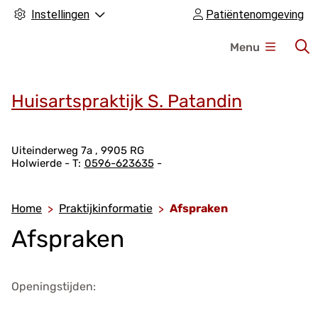
Instellingen
Patiëntenomgeving
H
Menu
o
o
f
Huisartspraktijk S. Patandin
d
m
A
e
Uiteinderweg
7a
9905 RG
Holwierde
0596-623635
d
n
r
u
e
Home
Praktijkinformatie
Afspraken
s
Afspraken
g
e
g
Openingstijden:
e
v