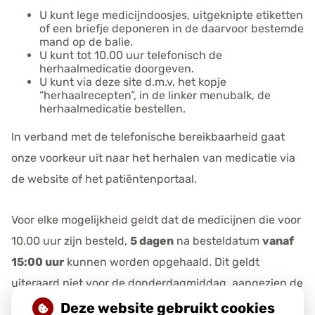
U kunt lege medicijndoosjes, uitgeknipte etiketten
of een briefje deponeren in de daarvoor bestemde
mand op de balie.
U kunt tot 10.00 uur telefonisch de
herhaalmedicatie doorgeven.
U kunt via deze site d.m.v. het kopje
“herhaalrecepten”, in de linker menubalk, de
herhaalmedicatie bestellen.
In verband met de telefonische bereikbaarheid gaat
onze voorkeur uit naar het herhalen van medicatie via
de website of het patiëntenportaal.
Voor elke mogelijkheid geldt dat de medicijnen die voor
10.00 uur zijn besteld,
5 dagen
na besteldatum
vanaf
15:00 uur
kunnen worden opgehaald. Dit geldt
uiteraard niet voor de donderdagmiddag, aangezien de
apotheek dan gesloten is. Op de donderdagen kunt u
Deze website gebruikt cookies