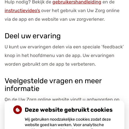
Hulp nodig? Bekijk de
gebruikershandleiding
en de
instructievideo’s
over het gebruik van
Uw Zorg online
via de app en de website van uw zorgverlener.
Deel uw ervaring
U kunt uw ervaringen delen via een speciale ‘feedback’
knop in het hoofdmenu van de app. Uw ervaringen
worden gebruikt om de app te verbeteren.
Veelgestelde vragen en meer
informatie
Op de
Uw Zorg online
website vindt u antwoorden op
veelgestelde vragen
, een
handleiding
hoe u de app
Deze website gebruikt cookies
stap voor stap in gebruik kunt nemen en meer
Wij gebruiken noodzakelijke cookies zodat deze
website goed kan werken. Voor analytische
informatie over de app.