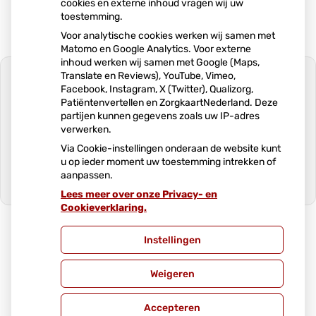
cookies en externe inhoud vragen wij uw
toestemming.
Voor analytische cookies werken wij samen met
Matomo en Google Analytics. Voor externe
inhoud werken wij samen met Google (Maps,
Translate en Reviews), YouTube, Vimeo,
Facebook, Instagram, X (Twitter), Qualizorg,
Patiëntenvertellen en ZorgkaartNederland. Deze
partijen kunnen gegevens zoals uw IP-adres
U heeft geen toestemming gegeven
verwerken.
voor
externe inhoud
die nodig is om dit
te zien.
Via Cookie-instellingen onderaan de website kunt
u op ieder moment uw toestemming intrekken of
Cookie-instellingen wijzigen
aanpassen.
Lees meer over onze Privacy- en
Ga
Cookieverklaring.
naar
het
begin
Instellingen
van
Uw Zorg Online
|
Beheer
de
Weigeren
pagin
Privacy verklaring
|
Cookie-instellingen
|
Voorwaarden
Accepteren