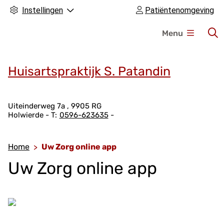
Instellingen
Patiëntenomgeving
H
Menu
o
o
f
Huisartspraktijk S. Patandin
d
m
A
e
Uiteinderweg
7a
9905 RG
Holwierde
0596-623635
d
n
r
u
e
Home
Uw Zorg online app
s
Uw Zorg online app
g
e
g
e
v