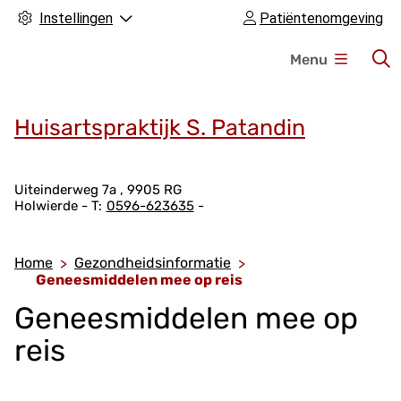
Instellingen
Patiëntenomgeving
H
Menu
o
o
f
Huisartspraktijk S. Patandin
d
m
A
e
Uiteinderweg
7a
9905 RG
Holwierde
0596-623635
d
n
r
u
e
Home
Gezondheidsinformatie
s
Geneesmiddelen mee op reis
g
Geneesmiddelen mee op
e
reis
g
e
v