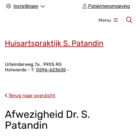
Instellingen
Patiëntenomgeving
H
Menu
o
o
f
Huisartspraktijk S. Patandin
d
m
A
e
Uiteinderweg
7a
9905 RG
Holwierde
0596-623635
d
n
r
u
e
s
Terug naar overzicht
g
e
Afwezigheid Dr. S.
g
Patandin
e
v