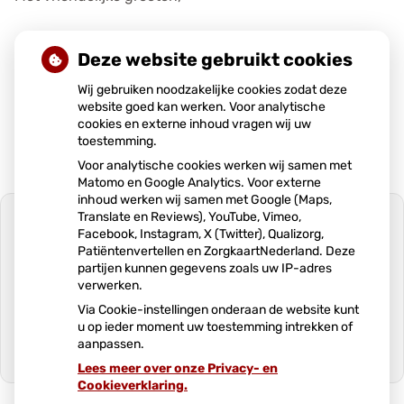
uw apotheek team.
Deze website gebruikt cookies
Wij gebruiken noodzakelijke cookies zodat deze
Publicatiedatum:
24-09-2025
website goed kan werken. Voor analytische
cookies en externe inhoud vragen wij uw
toestemming.
Voor analytische cookies werken wij samen met
Matomo en Google Analytics. Voor externe
inhoud werken wij samen met Google (Maps,
Translate en Reviews), YouTube, Vimeo,
Facebook, Instagram, X (Twitter), Qualizorg,
Patiëntenvertellen en ZorgkaartNederland. Deze
partijen kunnen gegevens zoals uw IP-adres
U heeft geen toestemming gegeven
verwerken.
voor
externe inhoud
die nodig is om dit
te zien.
Via Cookie-instellingen onderaan de website kunt
u op ieder moment uw toestemming intrekken of
Cookie-instellingen wijzigen
aanpassen.
Lees meer over onze Privacy- en
Ga
Cookieverklaring.
naar