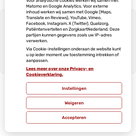
Voor analytische cookies werken wij samen met
Matomo en Google Analytics. Voor externe
inhoud werken wij samen met Google (Maps,
Translate en Reviews), YouTube, Vimeo,
Facebook, Instagram, X (Twitter), Qualizorg,
Patiëntenvertellen en ZorgkaartNederland. Deze
partijen kunnen gegevens zoals uw IP-adres
U heeft geen toestemming gegeven
verwerken.
voor
externe inhoud
die nodig is om dit
te zien.
Via Cookie-instellingen onderaan de website kunt
u op ieder moment uw toestemming intrekken of
Cookie-instellingen wijzigen
aanpassen.
Lees meer over onze Privacy- en
Ga
Cookieverklaring.
naar
het
begin
Instellingen
van
Uw Zorg Online
|
Beheer
de
Weigeren
pagin
Privacy verklaring
|
Cookie-instellingen
|
Voorwaarden
Accepteren