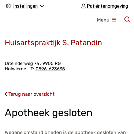
Instellingen
Patiëntenomgeving
H
Menu
o
o
f
Huisartspraktijk S. Patandin
d
m
A
e
Uiteinderweg
7a
9905 RG
Holwierde
0596-623635
d
n
r
u
e
s
Terug naar overzicht
g
e
Apotheek gesloten
g
e
v
Wegens omstandigheden is de apotheek gesloten van