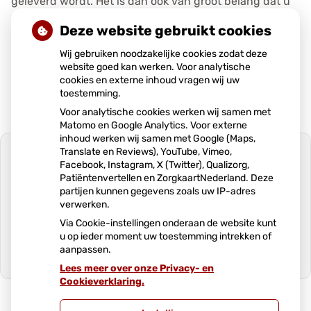
geleverd wordt. Het is dan ook van groot belang dat u
ruim op tijd uw medicatie aanvraagt!
Deze website gebruikt cookies
Wij gebruiken noodzakelijke cookies zodat deze
Publicatiedatum:
21-07-2021
website goed kan werken. Voor analytische
cookies en externe inhoud vragen wij uw
toestemming.
Voor analytische cookies werken wij samen met
Matomo en Google Analytics. Voor externe
inhoud werken wij samen met Google (Maps,
Translate en Reviews), YouTube, Vimeo,
Facebook, Instagram, X (Twitter), Qualizorg,
Patiëntenvertellen en ZorgkaartNederland. Deze
partijen kunnen gegevens zoals uw IP-adres
U heeft geen toestemming gegeven
verwerken.
voor
externe inhoud
die nodig is om dit
te zien.
Via Cookie-instellingen onderaan de website kunt
u op ieder moment uw toestemming intrekken of
Cookie-instellingen wijzigen
aanpassen.
Lees meer over onze Privacy- en
Ga
Cookieverklaring.
naar
het
begin