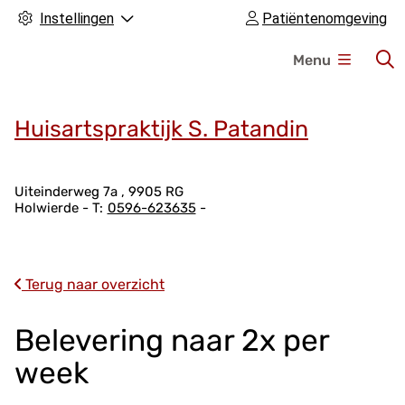
Instellingen
Patiëntenomgeving
H
Menu
o
o
f
Huisartspraktijk S. Patandin
d
m
A
e
Uiteinderweg
7a
9905 RG
Holwierde
0596-623635
d
n
r
u
e
s
Terug naar overzicht
g
e
Belevering naar 2x per
g
week
e
v