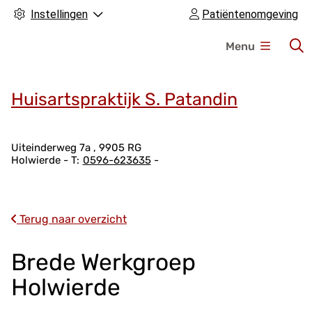
Instellingen
Patiëntenomgeving
H
Menu
o
o
f
Huisartspraktijk S. Patandin
d
m
A
e
Uiteinderweg
7a
9905 RG
Holwierde
0596-623635
d
n
r
u
e
s
Terug naar overzicht
g
e
Brede Werkgroep
g
Holwierde
e
v