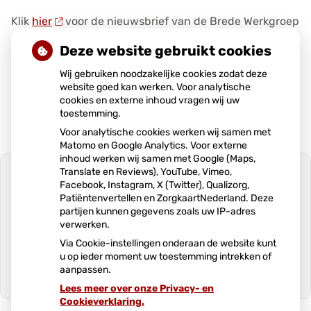
e
Klik
hier
voor de nieuwsbrief van de Brede Werkgroep
n
Holwierde.
s
Deze website gebruikt cookies
Wij gebruiken noodzakelijke cookies zodat deze
Publicatiedatum:
21-07-2021
website goed kan werken. Voor analytische
cookies en externe inhoud vragen wij uw
toestemming.
Voor analytische cookies werken wij samen met
Matomo en Google Analytics. Voor externe
inhoud werken wij samen met Google (Maps,
Translate en Reviews), YouTube, Vimeo,
Facebook, Instagram, X (Twitter), Qualizorg,
Patiëntenvertellen en ZorgkaartNederland. Deze
partijen kunnen gegevens zoals uw IP-adres
U heeft geen toestemming gegeven
verwerken.
voor
externe inhoud
die nodig is om dit
te zien.
Via Cookie-instellingen onderaan de website kunt
u op ieder moment uw toestemming intrekken of
Cookie-instellingen wijzigen
aanpassen.
Lees meer over onze Privacy- en
Ga
Cookieverklaring.
naar