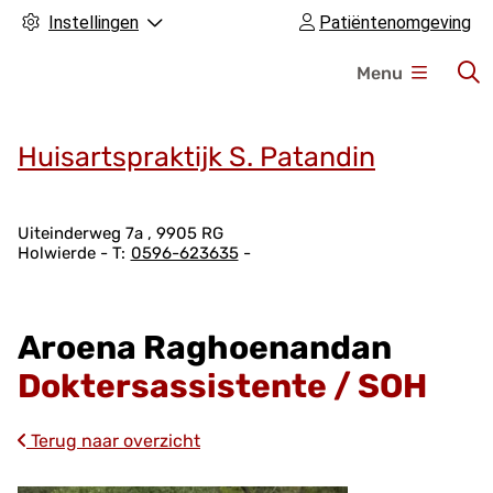
Instellingen
Patiëntenomgeving
H
Menu
o
o
f
Huisartspraktijk S. Patandin
d
m
A
e
Uiteinderweg
7a
9905 RG
Holwierde
0596-623635
d
n
r
u
e
Aroena Raghoenandan
s
g
Doktersassistente / SOH
e
g
Terug naar overzicht
e
v