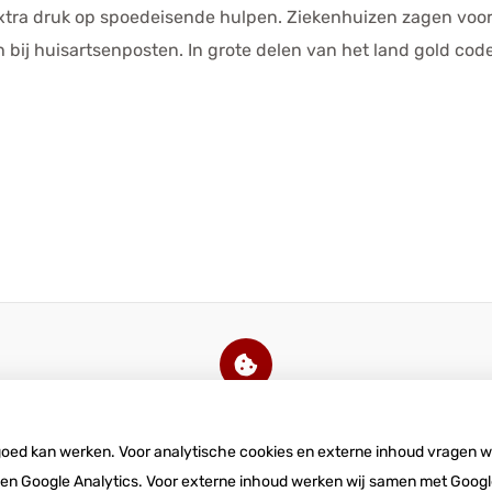
xtra druk op spoedeisende hulpen. Ziekenhuizen zagen voo
 bij huisartsenposten. In grote delen van het land gold co
U heeft geen toestemming gegeven
voor
externe inhoud
die nodig is om dit
te zien.
 goed kan werken. Voor analytische cookies en externe inhoud vragen 
Cookie-instellingen wijzigen
n Google Analytics. Voor externe inhoud werken wij samen met Google