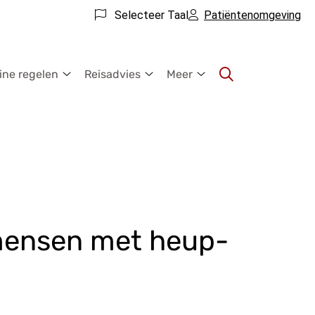
Selecteer Taal
Patiëntenomgeving
ine regelen
Reisadvies
Meer
Online
Reisadvies
Meer
regelen
submenu
submenu
submenu
mensen met heup-