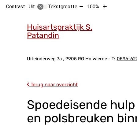
Tekst
Tekst
Contrast
Tekstgrootte
100%
Uit
verkleinen
vergroten
Hoof
met
met
Huisartspraktijk S.
10%
10%
Patandin
Adresgegevens
Uiteinderweg
7a
9905 RG
Holwierde
0596-62
Terug naar overzicht
Spoedeisende hulp
en polsbreuken bi