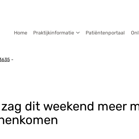
dmenu
Home
Praktijkinformatie
Patiëntenportaal
Onl
Praktijkinformatie
submenu
3635
 zag dit weekend meer 
nnenkomen