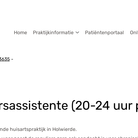
dmenu
Home
Praktijkinformatie
Patiëntenportaal
Onl
Praktijkinformatie
submenu
3635
sassistente (20-24 uur 
de huisartspraktijk in Holwierde.