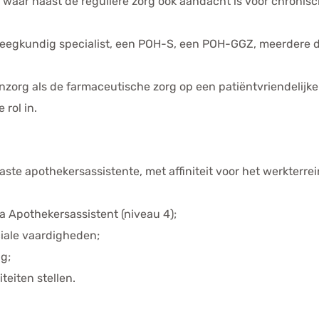
jk, waar naast de reguliere zorg ook aandacht is voor chroni
pleegkundig specialist, een POH-S, een POH-GGZ, meerdere 
zorg als de farmaceutische zorg op een patiëntvriendelijke 
 rol in.
aste apothekersassistente, met affiniteit voor het werkterre
ma Apothekersassistent (niveau 4);
iale vaardigheden;
g;
teiten stellen.